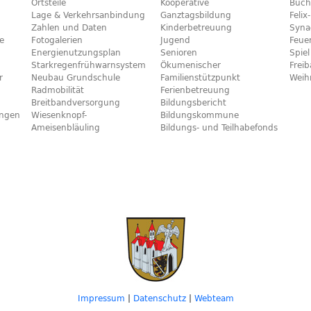
Ortsteile
Kooperative
Büch
Lage & Verkehrsanbindung
Ganztagsbildung
Feli
Zahlen und Daten
Kinderbetreuung
Syna
e
Fotogalerien
Jugend
Feue
Energienutzungsplan
Senioren
Spiel
Starkregenfrühwarnsystem
Ökumenischer
Frei
r
Neubau Grundschule
Familienstützpunkt
Weih
Radmobilität
Ferienbetreuung
Breitbandversorgung
Bildungsbericht
ngen
Wiesenknopf-
Bildungskommune
Ameisenbläuling
Bildungs- und Teilhabefonds
Impressum
|
Datenschutz
|
Webteam