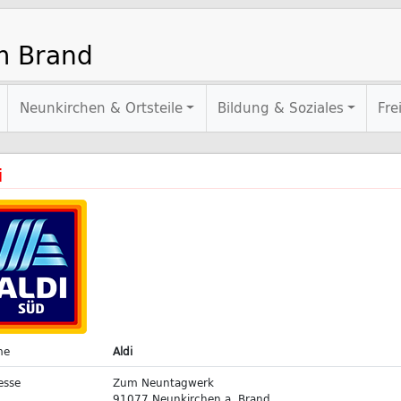
m Brand
Neunkirchen & Ortsteile
Bildung & Soziales
Fre
i
me
Aldi
esse
Zum Neuntagwerk
91077 Neunkirchen a. Brand