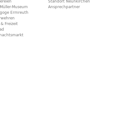
ereien
Standort Neunkirchen
x-Müller-Museum
Ansprechpartner
goge Ermreuth
rwehren
 & Freizeit
bad
nachtsmarkt