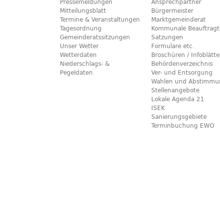
Pressemeldungen
Ansprechpartner
Mitteilungsblatt
Bürgermeister
Termine & Veranstaltungen
Marktgemeinderat
Tagesordnung
Kommunale Beauftragt
Gemeinderatssitzungen
Satzungen
Unser Wetter
Formulare etc.
Wetterdaten
Broschüren / Infoblätte
Niederschlags- &
Behördenverzeichnis
Pegeldaten
Ver- und Entsorgung
Wahlen und Abstimmu
Stellenangebote
Lokale Agenda 21
ISEK
Sanierungsgebiete
Terminbuchung EWO