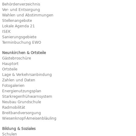
Behördenverzeichnis
Ver- und Entsorgung
Wahlen und Abstimmungen
Stellenangebote
Lokale Agenda 21
ISEK
Sanierungsgebiete
Terminbuchung EWO
Neunkirchen & Ortsteile
Gästebroschüre
Hauptort
Ortsteile
Lage & Verkehrsanbindung
Zahlen und Daten
Fotogalerien
Energienutzungsplan
Starkregenfrühwarnsystem
Neubau Grundschule
Radmobilität
Breitbandversorgung
Wiesenknopf-Ameisenbläuling
Bildung & Soziales
Schulen