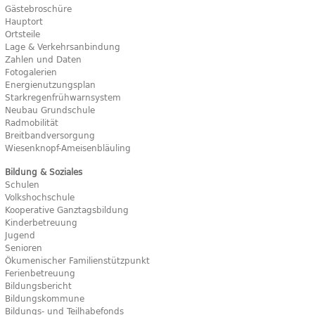
Gästebroschüre
Hauptort
Ortsteile
Lage & Verkehrsanbindung
Zahlen und Daten
Fotogalerien
Energienutzungsplan
Starkregenfrühwarnsystem
Neubau Grundschule
Radmobilität
Breitbandversorgung
Wiesenknopf-Ameisenbläuling
Bildung & Soziales
Schulen
Volkshochschule
Kooperative Ganztagsbildung
Kinderbetreuung
Jugend
Senioren
Ökumenischer Familienstützpunkt
Ferienbetreuung
Bildungsbericht
Bildungskommune
Bildungs- und Teilhabefonds