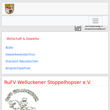
Markt
Neunkirchen am Brand
Terminbuchung
im
Einwohnermeldeamt
Wirtschaft & Gewerbe
Ärzte
Gewerbeverzeichnis
Standort Neunkirchen
Ansprechpartner
RuFV Welluckener Stoppelhopser e.V.