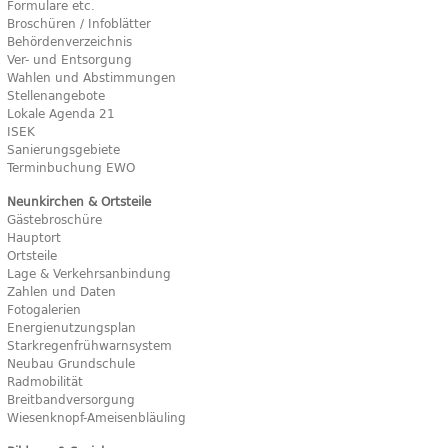
Formulare etc.
Broschüren / Infoblätter
Behördenverzeichnis
Ver- und Entsorgung
Wahlen und Abstimmungen
Stellenangebote
Lokale Agenda 21
ISEK
Sanierungsgebiete
Terminbuchung EWO
Neunkirchen & Ortsteile
Gästebroschüre
Hauptort
Ortsteile
Lage & Verkehrsanbindung
Zahlen und Daten
Fotogalerien
Energienutzungsplan
Starkregenfrühwarnsystem
Neubau Grundschule
Radmobilität
Breitbandversorgung
Wiesenknopf-Ameisenbläuling