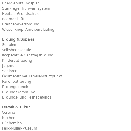
Energienutzungsplan
Starkregenfrühwarnsystem
Neubau Grundschule
Radmobilität
Breitbandversorgung
Wiesenknopf-Ameisenbläuling
Bildung & Soziales
Schulen
Volkshochschule
Kooperative Ganztagsbildung
Kinderbetreuung
Jugend
Senioren
Ökumenischer Familienstützpunkt
Ferienbetreuung
Bildungsbericht
Bildungskommune
Bildungs- und Teilhabefonds
Freizeit & Kultur
Vereine
Kirchen
Büchereien
Felix-Müller-Museum