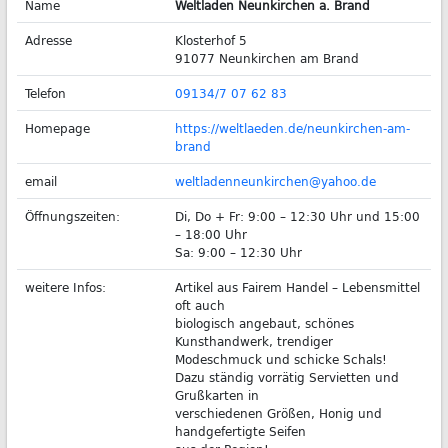
Name
Weltladen Neunkirchen a. Brand
Adresse
Klosterhof 5
91077 Neunkirchen am Brand
Telefon
09134/7 07 62 83
Homepage
https://weltlaeden.de/neunkirchen-am-
brand
email
weltladenneunkirchen@yahoo.de
Öffnungszeiten:
Di, Do + Fr: 9:00 – 12:30 Uhr und 15:00
– 18:00 Uhr
Sa: 9:00 – 12:30 Uhr
weitere Infos:
Artikel aus Fairem Handel – Lebensmittel
oft auch
biologisch angebaut, schönes
Kunsthandwerk, trendiger
Modeschmuck und schicke Schals!
Dazu ständig vorrätig Servietten und
Grußkarten in
verschiedenen Größen, Honig und
handgefertigte Seifen