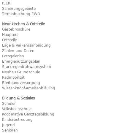
ISEK
Sanierungsgebiete
Terminbuchung EWO
Neunkirchen & Ortsteile
Gästebroschüre
Hauptort
Ortsteile
Lage & Verkehrsanbindung
Zahlen und Daten
Fotogalerien
Energienutzungsplan
Starkregenfrühwarnsystem
Neubau Grundschule
Radmobilität
Breitbandversorgung
Wiesenknopf-Ameisenbläuling
Bildung & Soziales
Schulen
Volkshochschule
Kooperative Ganztagsbildung
Kinderbetreuung
Jugend
Senioren