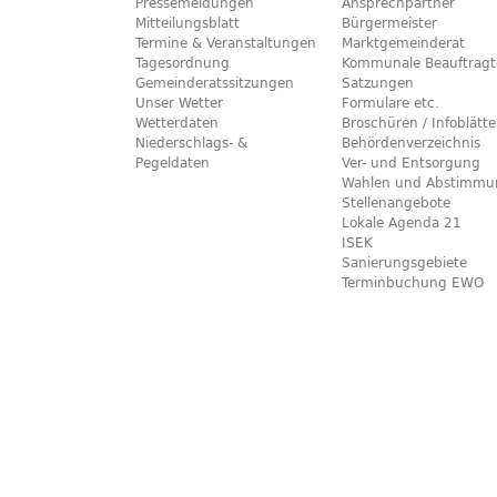
Pressemeldungen
Ansprechpartner
Mitteilungsblatt
Bürgermeister
Termine & Veranstaltungen
Marktgemeinderat
Tagesordnung
Kommunale Beauftragt
Gemeinderatssitzungen
Satzungen
Unser Wetter
Formulare etc.
Wetterdaten
Broschüren / Infoblätte
Niederschlags- &
Behördenverzeichnis
Pegeldaten
Ver- und Entsorgung
Wahlen und Abstimmu
Stellenangebote
Lokale Agenda 21
ISEK
Sanierungsgebiete
Terminbuchung EWO