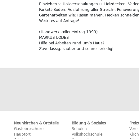
Einziehen v. Holzverschalungen u. Holzdecken, Verle
Parkett-Böden. Ausführung aller Streich-, Renovierungs
Gartenarbeiten wie: Rasen mähen, Hecken schneiden
Weiteres auf Anfrage!
(Handwerksrolleneintrag 1999)
MARKUS LODES
Hilfe bei Arbeiten rund um’s Haus?
Zuverlässig, sauber und schnell erledigt
Neunkirchen & Ortsteile
Bildung & Soziales
Freiz
Gästebroschüre
Schulen
Vere
Hauptort
Volkshochschule
Kirc