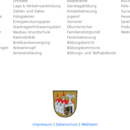
Ortsteile
Kooperative
Büch
Lage & Verkehrsanbindung
Ganztagsbildung
Feli
Zahlen und Daten
Kinderbetreuung
Syna
e
Fotogalerien
Jugend
Feue
Energienutzungsplan
Senioren
Spiel
Starkregenfrühwarnsystem
Ökumenischer
Frei
r
Neubau Grundschule
Familienstützpunkt
Weih
Radmobilität
Ferienbetreuung
Breitbandversorgung
Bildungsbericht
ngen
Wiesenknopf-
Bildungskommune
Ameisenbläuling
Bildungs- und Teilhabefonds
Impressum
|
Datenschutz
|
Webteam