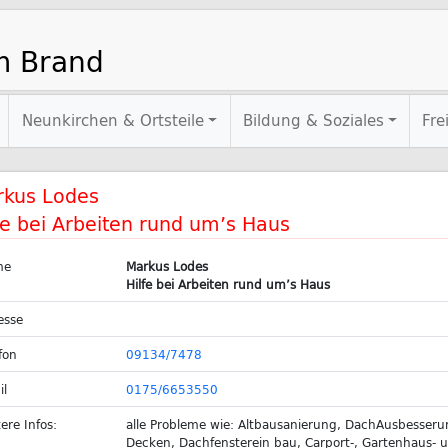
m Brand
Neunkirchen & Ortsteile
Bildung & Soziales
Fre
rkus Lodes
fe bei Arbeiten rund um’s Haus
me
Markus Lodes
Hilfe bei Arbeiten rund um’s Haus
esse
fon
09134/7478
il
0175/6653550
ere Infos:
alle Probleme wie: Altbausanierung, DachAusbesserun
Decken, Dachfensterein bau, Carport-, Gartenhaus- u