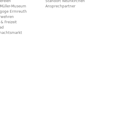
ereien
Standort Neunkirchen
x-Müller-Museum
Ansprechpartner
goge Ermreuth
rwehren
 & Freizeit
bad
nachtsmarkt