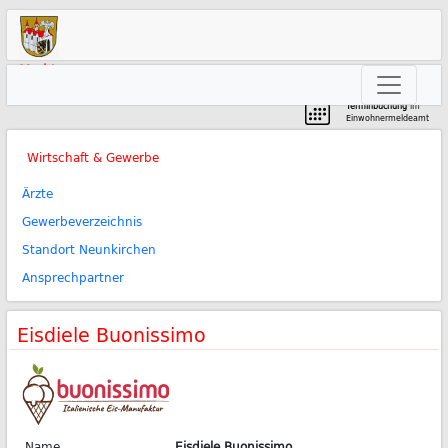
Markt
Neunkirchen am Brand
Terminbuchung
im
Einwohnermeldeamt
Wirtschaft & Gewerbe
Ärzte
Gewerbeverzeichnis
Standort Neunkirchen
Ansprechpartner
Eisdiele Buonissimo
Name
Eisdiele Buonissimo