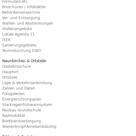
Formulare etc.
Broschüren / Infoblätter
Behördenverzeichnis
Ver- und Entsorgung
Wahlen und Abstimmungen
Stellenangebote
Lokale Agenda 21
ISEK
Sanierungsgebiete
Terminbuchung EWO
Neunkirchen & Ortsteile
Gästebroschüre
Hauptort
Ortsteile
Lage & Verkehrsanbindung
Zahlen und Daten
Fotogalerien
Energienutzungsplan
Starkregenfrühwarnsystem
Neubau Grundschule
Radmobilität
Breitbandversorgung
Wiesenknopf-Ameisenbläuling