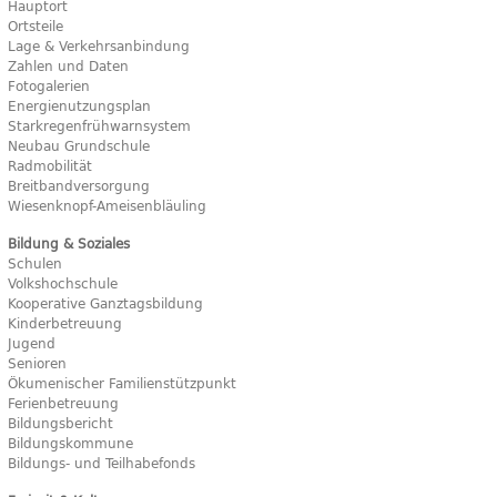
Hauptort
Ortsteile
Lage & Verkehrsanbindung
Zahlen und Daten
Fotogalerien
Energienutzungsplan
Starkregenfrühwarnsystem
Neubau Grundschule
Radmobilität
Breitbandversorgung
Wiesenknopf-Ameisenbläuling
Bildung & Soziales
Schulen
Volkshochschule
Kooperative Ganztagsbildung
Kinderbetreuung
Jugend
Senioren
Ökumenischer Familienstützpunkt
Ferienbetreuung
Bildungsbericht
Bildungskommune
Bildungs- und Teilhabefonds