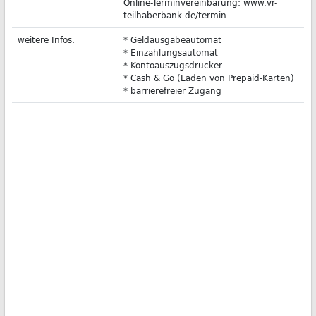
Online-Terminvereinbarung: www.vr-
teilhaberbank.de/termin
weitere Infos:
* Geldausgabeautomat
* Einzahlungsautomat
* Kontoauszugsdrucker
* Cash & Go (Laden von Prepaid-Karten)
* barrierefreier Zugang