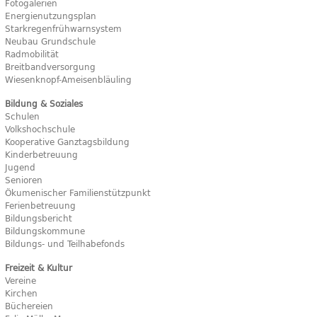
Fotogalerien
Energienutzungsplan
Starkregenfrühwarnsystem
Neubau Grundschule
Radmobilität
Breitbandversorgung
Wiesenknopf-Ameisenbläuling
Bildung & Soziales
Schulen
Volkshochschule
Kooperative Ganztagsbildung
Kinderbetreuung
Jugend
Senioren
Ökumenischer Familienstützpunkt
Ferienbetreuung
Bildungsbericht
Bildungskommune
Bildungs- und Teilhabefonds
Freizeit & Kultur
Vereine
Kirchen
Büchereien