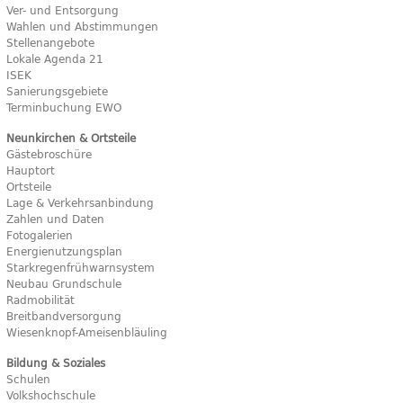
Ver- und Entsorgung
Wahlen und Abstimmungen
Stellenangebote
Lokale Agenda 21
ISEK
Sanierungsgebiete
Terminbuchung EWO
Neunkirchen & Ortsteile
Gästebroschüre
Hauptort
Ortsteile
Lage & Verkehrsanbindung
Zahlen und Daten
Fotogalerien
Energienutzungsplan
Starkregenfrühwarnsystem
Neubau Grundschule
Radmobilität
Breitbandversorgung
Wiesenknopf-Ameisenbläuling
Bildung & Soziales
Schulen
Volkshochschule