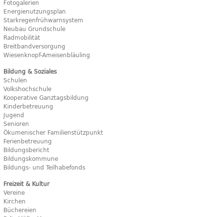
Fotogalerien
Energienutzungsplan
Starkregenfrühwarnsystem
Neubau Grundschule
Radmobilität
Breitbandversorgung
Wiesenknopf-Ameisenbläuling
Bildung & Soziales
Schulen
Volkshochschule
Kooperative Ganztagsbildung
Kinderbetreuung
Jugend
Senioren
Ökumenischer Familienstützpunkt
Ferienbetreuung
Bildungsbericht
Bildungskommune
Bildungs- und Teilhabefonds
Freizeit & Kultur
Vereine
Kirchen
Büchereien