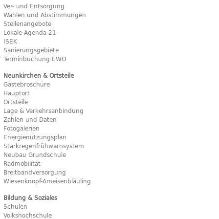
Ver- und Entsorgung
Wahlen und Abstimmungen
Stellenangebote
Lokale Agenda 21
ISEK
Sanierungsgebiete
Terminbuchung EWO
Neunkirchen & Ortsteile
Gästebroschüre
Hauptort
Ortsteile
Lage & Verkehrsanbindung
Zahlen und Daten
Fotogalerien
Energienutzungsplan
Starkregenfrühwarnsystem
Neubau Grundschule
Radmobilität
Breitbandversorgung
Wiesenknopf-Ameisenbläuling
Bildung & Soziales
Schulen
Volkshochschule