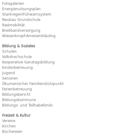
Fotogalerien
Energienutzungsplan
Starkregenfrühwarnsystem
Neubau Grundschule
Radmobilität
Breitbandversorgung
Wiesenknopf-Ameisenbläuling
Bildung & Soziales
Schulen
Volkshochschule
Kooperative Ganztagsbildung
Kinderbetreuung
Jugend
Senioren
Ökumenischer Familienstützpunkt
Ferienbetreuung
Bildungsbericht
Bildungskommune
Bildungs- und Teilhabefonds
Freizeit & Kultur
Vereine
Kirchen
Büchereien