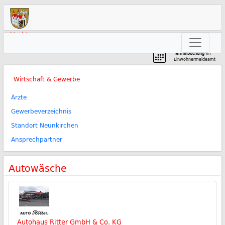
Markt
Neunkirchen am Brand
Terminbuchung
im
Einwohnermeldeamt
Wirtschaft & Gewerbe
Ärzte
Gewerbeverzeichnis
Standort Neunkirchen
Ansprechpartner
Autowäsche
Autohaus Ritter GmbH & Co. KG