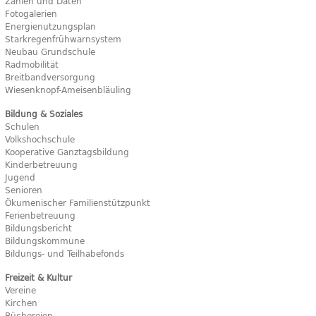
Zahlen und Daten
Fotogalerien
Energienutzungsplan
Starkregenfrühwarnsystem
Neubau Grundschule
Radmobilität
Breitbandversorgung
Wiesenknopf-Ameisenbläuling
Bildung & Soziales
Schulen
Volkshochschule
Kooperative Ganztagsbildung
Kinderbetreuung
Jugend
Senioren
Ökumenischer Familienstützpunkt
Ferienbetreuung
Bildungsbericht
Bildungskommune
Bildungs- und Teilhabefonds
Freizeit & Kultur
Vereine
Kirchen
Büchereien