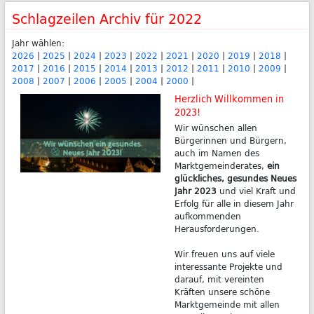
Schlagzeilen Archiv für 2022
Jahr wählen:
2026
|
2025
|
2024
|
2023
|
2022
|
2021
|
2020
|
2019
|
2018
|
2017
|
2016
|
2015
|
2014
|
2013
|
2012
|
2011
|
2010
|
2009
|
2008
|
2007
|
2006
|
2005
|
2004
|
2000
|
Herzlich Willkommen in
2023!
Wir wünschen allen
Bürgerinnen und Bürgern,
auch im Namen des
Marktgemeinderates,
ein
glückliches, gesundes Neues
Jahr 2023
und viel Kraft und
Erfolg für alle in diesem Jahr
aufkommenden
Herausforderungen.
Wir freuen uns auf viele
interessante Projekte und
darauf, mit vereinten
Kräften unsere schöne
Marktgemeinde mit allen